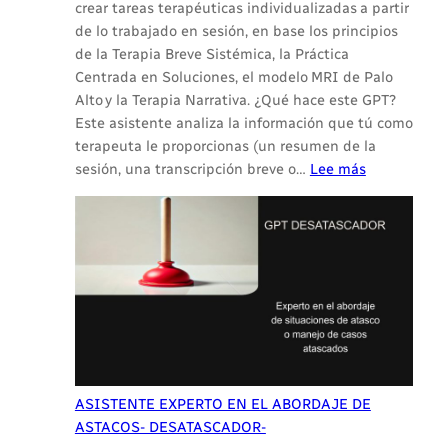
crear tareas terapéuticas individualizadas a partir
de lo trabajado en sesión, en base los principios
de la Terapia Breve Sistémica, la Práctica
Centrada en Soluciones, el modelo MRI de Palo
Alto y la Terapia Narrativa. ¿Qué hace este GPT?
Este asistente analiza la información que tú como
terapeuta le proporcionas (un resumen de la
:
sesión, una transcripción breve o…
Lee más
ASISTENTE
EXPERTO
EN
TAREAS
ASISTENTE EXPERTO EN EL ABORDAJE DE
ASTACOS- DESATASCADOR-