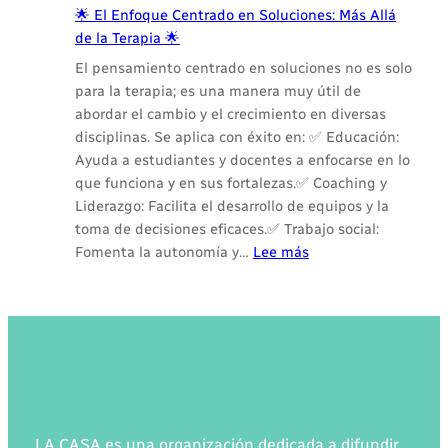
🌟 El Enfoque Centrado en Soluciones: Más Allá
EN
de la Terapia 🌟
MICROANALISIS
El pensamiento centrado en soluciones no es solo
DE
para la terapia; es una manera muy útil de
OPORTUNIDADES
abordar el cambio y el crecimiento en diversas
disciplinas. Se aplica con éxito en: ✅ Educación:
Ayuda a estudiantes y docentes a enfocarse en lo
que funciona y en sus fortalezas.✅ Coaching y
Liderazgo: Facilita el desarrollo de equipos y la
toma de decisiones eficaces.✅ Trabajo social:
:
Fomenta la autonomía y…
Lee más
🌟
El
Enfoque
Centrado
en
Soluciones:
Más
Allá
LA CASA es una organización dedicada a difundir,